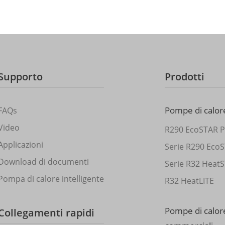
Supporto
Prodotti
Pompe di calore
FAQs
Video
R290 EcoSTAR P
Applicazioni
Serie R290 Eco
Download di documenti
Serie R32 Heat
Pompa di calore intelligente
R32 HeatLITE
Pompe di calor
Collegamenti rapidi