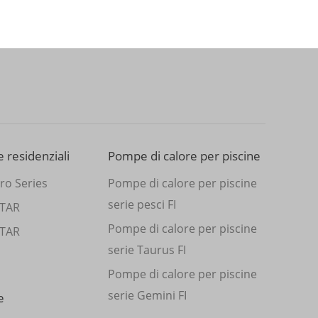
 residenziali
Pompe di calore per piscine
ro Series
Pompe di calore per piscine
serie pesci FI
STAR
Pompe di calore per piscine
STAR
serie Taurus FI
Pompe di calore per piscine
serie Gemini FI
e