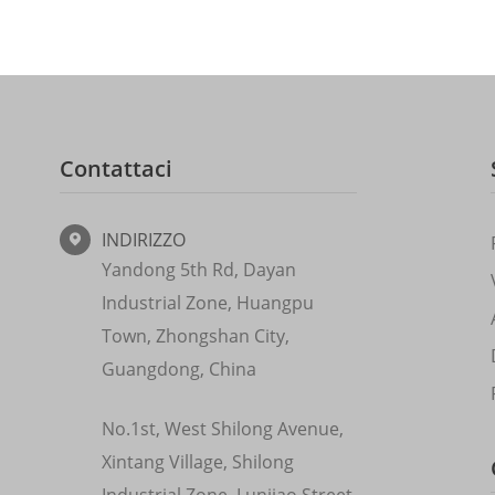
Contattaci
INDIRIZZO

Yandong 5th Rd, Dayan
Industrial Zone, Huangpu
Town, Zhongshan City,
Guangdong, China
No.1st, West Shilong Avenue,
Xintang Village, Shilong
Industrial Zone, Lunjiao Street,