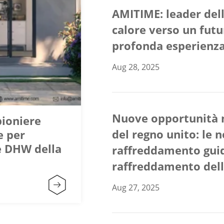
AMITIME: leader dell
calore verso un fut
profonda esperienza
Aug 28, 2025
Nuove opportunità n
pioniere
del regno unito: le 
e per
e DHW della
raffreddamento guida
raffreddamento dell

Aug 27, 2025