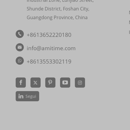
Shunde District, Foshan City,
Guangdong Province, China
+8613652220180

info@amitime.com

+8613553302119


Segui