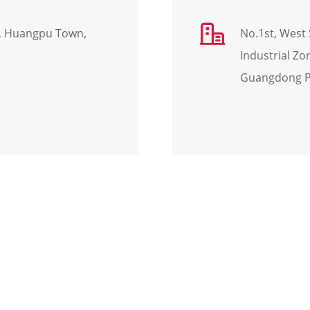

e, Huangpu Town,
No.1st, West 
Industrial Zo
Guangdong Pr