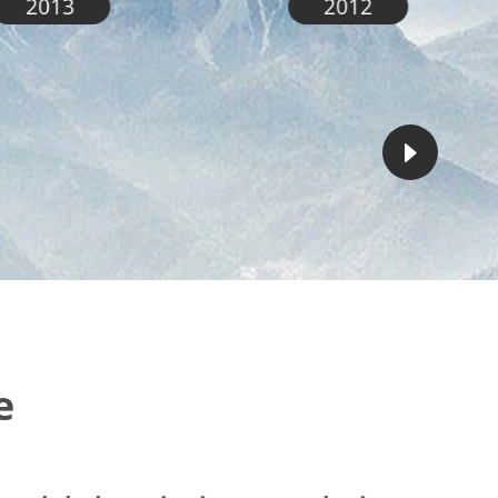
2013
2012

e