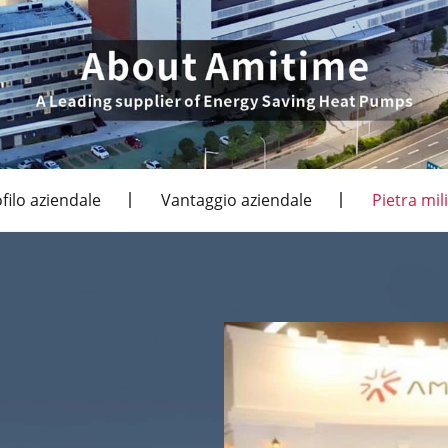
filo aziendale
Vantaggio aziendale
Pietra mil