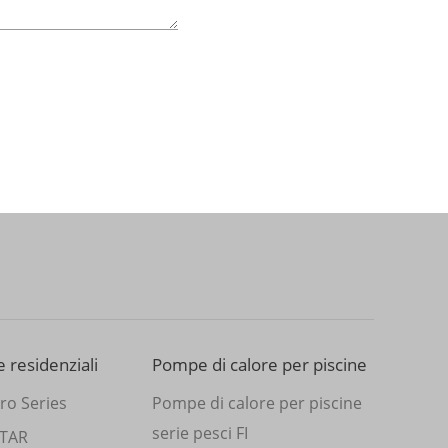
 residenziali
Pompe di calore per piscine
ro Series
Pompe di calore per piscine
serie pesci FI
STAR