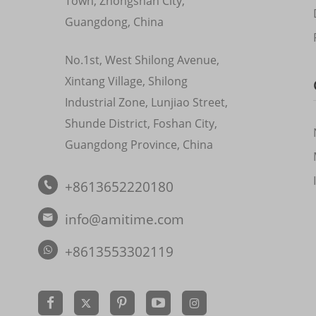
Town, Zhongshan City,
Guangdong, China
No.1st, West Shilong Avenue,
Xintang Village, Shilong
Industrial Zone, Lunjiao Street,
Shunde District, Foshan City,
Guangdong Province, China
+8613652220180

info@amitime.com

+8613553302119

