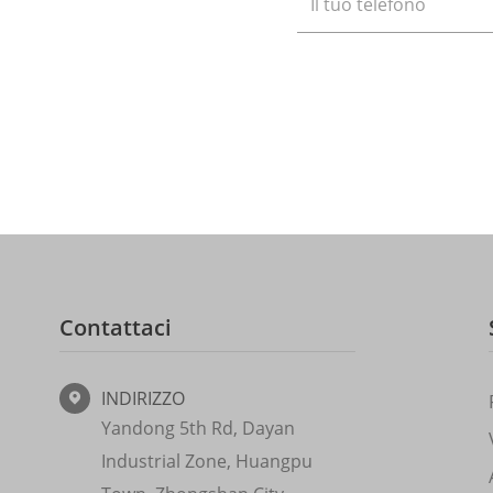
Contattaci
INDIRIZZO

Yandong 5th Rd, Dayan
Industrial Zone, Huangpu