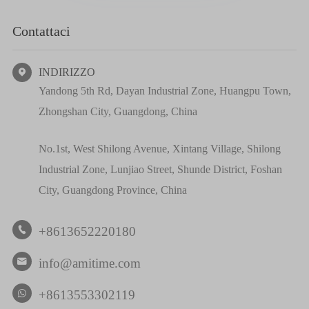
Contattaci
INDIRIZZO

Yandong 5th Rd, Dayan Industrial Zone, Huangpu Town,
Zhongshan City, Guangdong, China
No.1st, West Shilong Avenue, Xintang Village, Shilong
Industrial Zone, Lunjiao Street, Shunde District, Foshan
City, Guangdong Province, China
+8613652220180

info@amitime.com

+8613553302119