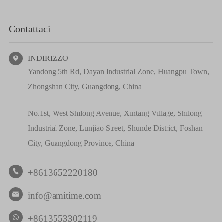
Contattaci
INDIRIZZO

Yandong 5th Rd, Dayan Industrial Zone, Huangpu Town,
Zhongshan City, Guangdong, China
No.1st, West Shilong Avenue, Xintang Village, Shilong
Industrial Zone, Lunjiao Street, Shunde District, Foshan
City, Guangdong Province, China
+8613652220180

info@amitime.com

+8613553302119