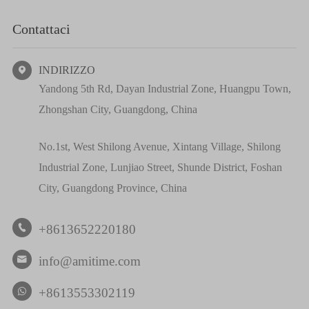
Contattaci
INDIRIZZO

Yandong 5th Rd, Dayan Industrial Zone, Huangpu Town,
Zhongshan City, Guangdong, China
No.1st, West Shilong Avenue, Xintang Village, Shilong
Industrial Zone, Lunjiao Street, Shunde District, Foshan
City, Guangdong Province, China
+8613652220180

info@amitime.com

+8613553302119