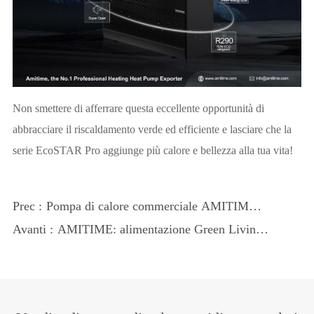
Non smettere di afferrare questa eccellente opportunità di
abbracciare il riscaldamento verde ed efficiente e lasciare che la
serie EcoSTAR Pro aggiunge più calore e bellezza alla tua vita!
Prec :
Pompa di calore commerciale AMITIME:
una soluzione One-Stop per il
Avanti :
AMITIME: alimentazione Green Living
riscaldamento, il raffreddamento e le
con tecnologia a pompa di calore
esigenze di acqua calda