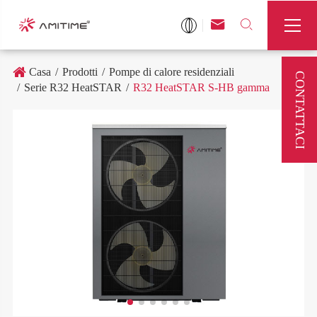



Casa
Prodotti
Pompe di calore residenziali
CONTATTACI
Serie R32 HeatSTAR
R32 HeatSTAR S-HB gamma