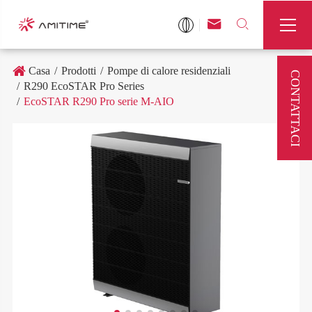



Casa
Prodotti
Pompe di calore residenziali
CONTATTACI
R290 EcoSTAR Pro Series
EcoSTAR R290 Pro serie M-AIO