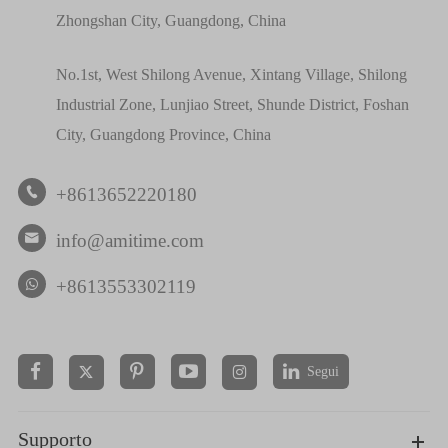
Zhongshan City, Guangdong, China
No.1st, West Shilong Avenue, Xintang Village, Shilong
Industrial Zone, Lunjiao Street, Shunde District, Foshan
City, Guangdong Province, China
+8613652220180

info@amitime.com

+8613553302119
Segui


Supporto