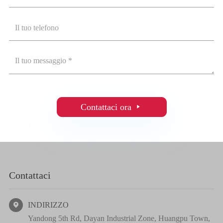
Contattaci ora

Contattaci
INDIRIZZO

Yandong 5th Rd, Dayan Industrial Zone, Huangpu Town,