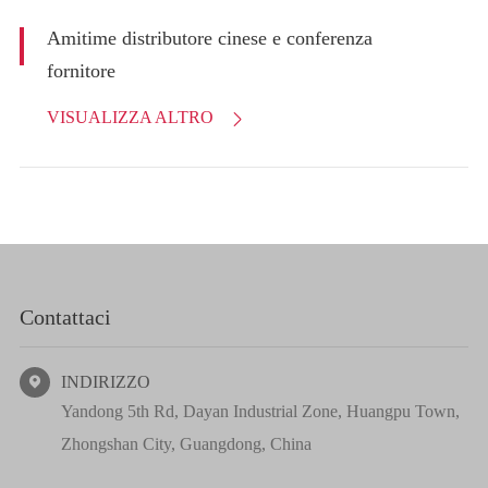
Amitime distributore cinese e conferenza
fornitore
VISUALIZZA ALTRO

Contattaci
INDIRIZZO

Yandong 5th Rd, Dayan Industrial Zone, Huangpu Town,
Zhongshan City, Guangdong, China