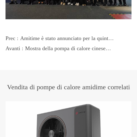
Prec :
Amitime è stato annunciato per la quinta
conferenza di progettazione architettonica
Avanti :
Mostra della pompa di calore cinese
e approvvigionamento di ingegneria
(HPE)
Vendita di pompe di calore amidime correlati